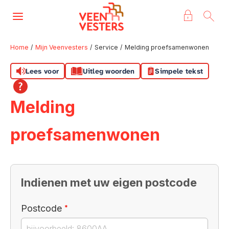
Naar de homepage
Ga naar Hoofd
Home
Mijn Veenvesters
Service
Melding proefsamenwonen
Lees voor
Uitleg woorden
Simpele tekst
Naar hoofdinhoud
Naar hoofdnavigatiemenu
Naar zoeken
Melding
proefsamenwonen
Indienen met uw eigen postcode
Verplicht veld
Postcode
*