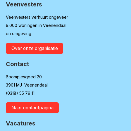
Veenvesters
Contactinformatie
Veenvesters verhuurt ongeveer
9.000 woningen in Veenendaal
en omgeving
Over onze organisatie
Contact
Boompjesgoed 20
3901 MJ Veenendaal
(0318) 55 79 11
Naar contactpagina
Vacatures