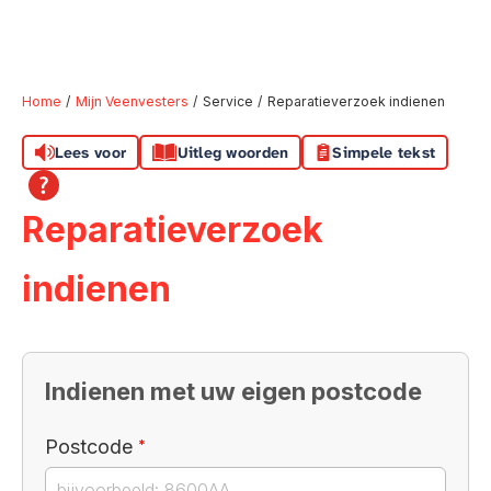
Home
Mijn Veenvesters
Service
Reparatieverzoek indienen
Lees voor
Uitleg woorden
Simpele tekst
Naar hoofdinhoud
Naar hoofdnavigatiemenu
Naar zoeken
Reparatieverzoek
indienen
Indienen met uw eigen postcode
Verplicht veld
Postcode
*