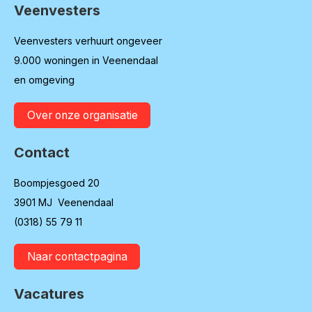
Veenvesters
Contactinformatie
Veenvesters verhuurt ongeveer
9.000 woningen in Veenendaal
en omgeving
Over onze organisatie
Contact
Boompjesgoed 20
3901 MJ Veenendaal
(0318) 55 79 11
Naar contactpagina
Vacatures