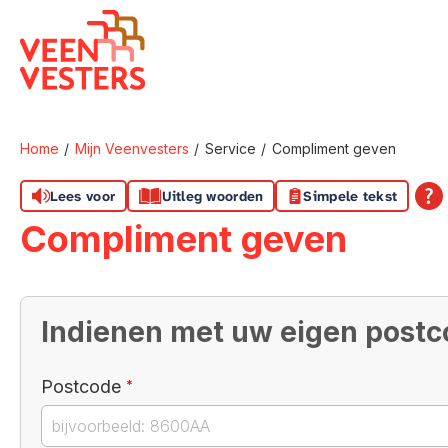
Naar de homepage
Home
Mijn Veenvesters
Service
Compliment geven
Naar hoofdinhoud
Naar hoofdnavigatiemenu
Naar zoeken
Lees voor
Uitleg woorden
Simpele tekst
Compliment geven
Indienen met uw eigen post
Verplicht veld
Postcode
*