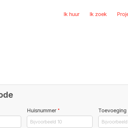
Ik huur
Ik zoek
Proj
code
Verplicht veld
Huisnummer
Toevoeging (
*