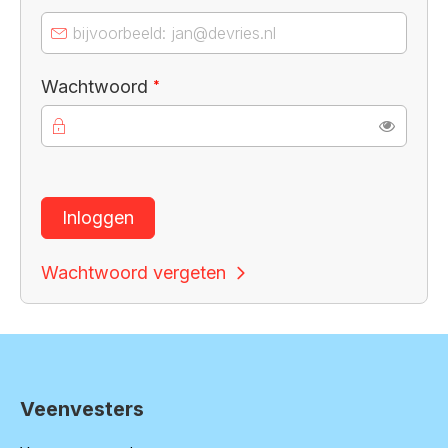
Verplicht veld
Wachtwoord
*
Toon
Inloggen
Wachtwoord vergeten
Veenvesters
Contactinformatie