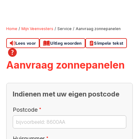
Home
Mijn Veenvesters
Service
Aanvraag zonnepanelen
Lees voor
Uitleg woorden
Simpele tekst
Naar hoofdinhoud
Naar hoofdnavigatiemenu
Naar zoeken
Aanvraag zonnepanelen
Indienen met uw eigen postcode
Verplicht veld
Postcode
*
Verplicht veld
Huisnummer
*