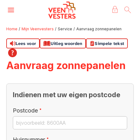
Naar de homepage
Ga naar Hoofd
Home
Mijn Veenvesters
Service
Aanvraag zonnepanelen
Lees voor
Uitleg woorden
Simpele tekst
Naar hoofdinhoud
Naar hoofdnavigatiemenu
Naar zoeken
Aanvraag zonnepanelen
Indienen met uw eigen postcode
Verplicht veld
Postcode
*
Verplicht veld
Huisnummer
*