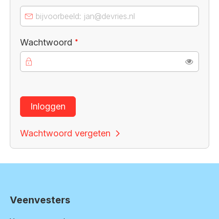
Verplicht veld
Wachtwoord
*
Toon
Inloggen
Wachtwoord vergeten
Veenvesters
Contactinformatie