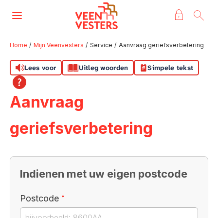
Naar de homepage
Ga naar Hoofd
Home
Mijn Veenvesters
Service
Aanvraag geriefsverbetering
Lees voor
Uitleg woorden
Simpele tekst
Naar hoofdinhoud
Naar hoofdnavigatiemenu
Naar zoeken
Aanvraag
geriefsverbetering
Indienen met uw eigen postcode
Verplicht veld
Postcode
*