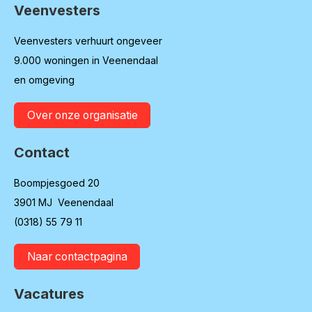
Veenvesters
Contactinformatie
Veenvesters verhuurt ongeveer
9.000 woningen in Veenendaal
en omgeving
Over onze organisatie
Contact
Boompjesgoed 20
3901 MJ Veenendaal
(0318) 55 79 11
Naar contactpagina
Vacatures