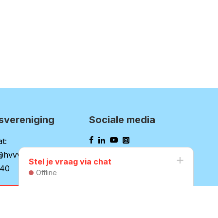
svereniging
Sociale media
t:
@hvvv.nl
Stel je vraag via chat
140
Offline
website HVVV