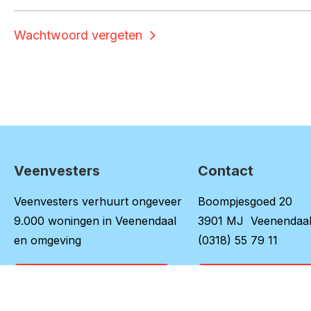
Wachtwoord vergeten
Veenvesters
Contact
Contactinformatie
Veenvesters verhuurt ongeveer
Boompjesgoed 20
9.000 woningen in Veenendaal
3901 MJ Veenendaa
en omgeving
(0318) 55 79 11
Over onze organisatie
Naar contactpag