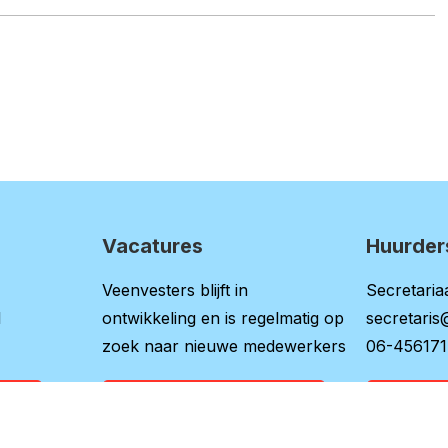
Vacatures
Huurder
Veenvesters blijft in
Secretariaa
l
ontwikkeling en is regelmatig op
secretaris
zoek naar nieuwe medewerkers
06-45617
ina
Bekijk onze vacatures
Naar 