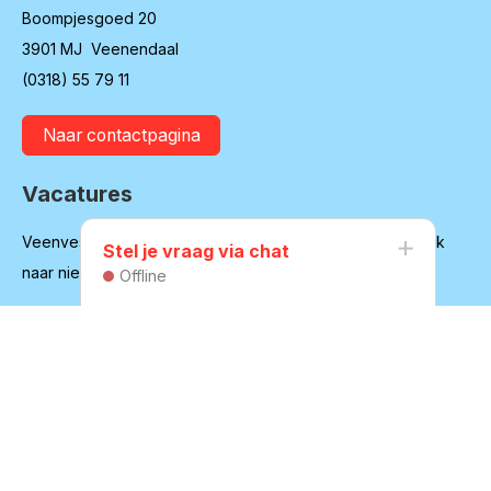
Boompjesgoed 20
3901 MJ Veenendaal
(0318) 55 79 11
Naar contactpagina
Vacatures
Veenvesters blijft in ontwikkeling en is regelmatig op zoek
Stel je vraag via chat
naar nieuwe medewerkers
Offline
Bekijk onze vacatures
Huurdersvereniging
Secretariaat:
secretaris@hvvv.nl