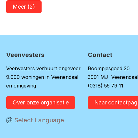
Meer
(2)
Veenvesters
Contact
Contactinformatie
Veenvesters verhuurt ongeveer
Boompjesgoed 20
9.000 woningen in Veenendaal
3901 MJ Veenendaa
en omgeving
(0318) 55 79 11
Over onze organisatie
Naar contactpag
Vertaal deze pagina
Select Language