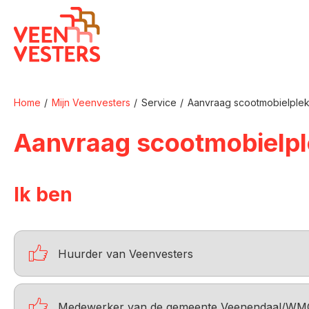
Naar de homepage
Home
Mijn Veenvesters
Service
Aanvraag scootmobielple
Naar hoofdinhoud
Naar hoofdnavigatiemenu
Naar zoeken
Aanvraag scootmobielp
Ik ben

Huurder van Veenvesters

Medewerker van de gemeente Veenendaal/WM