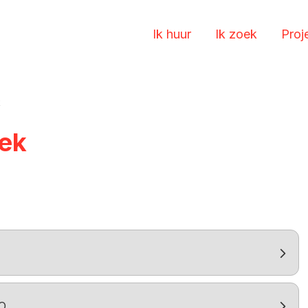
Ik huur
Ik zoek
Proj
k
lek
O