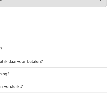
)?
t ik daarvoor betalen?
ning?
en versterkt?