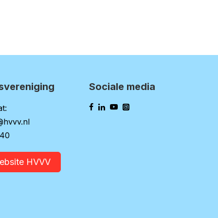
svereniging
Sociale media
t:
@hvvv.nl
140
website HVVV