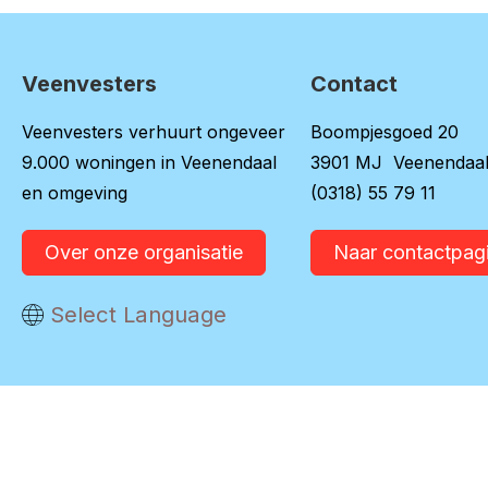
Veenvesters
Contact
Contactinformatie
Veenvesters verhuurt ongeveer
Boompjesgoed 20
9.000 woningen in Veenendaal
3901 MJ Veenendaa
en omgeving
(0318) 55 79 11
Over onze organisatie
Naar contactpag
Vertaal deze pagina
Select Language