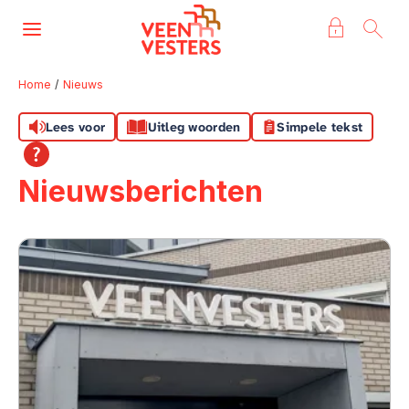
Naar de homepage
Ga naar Hoofd
Home
Nieuws
Lees voor
Uitleg woorden
Simpele tekst
Naar hoofdinhoud
Naar hoofdnavigatiemenu
Naar zoeken
Nieuwsberichten