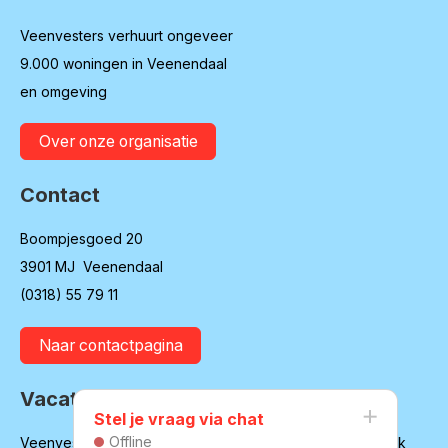
Veenvesters verhuurt ongeveer
9.000 woningen in Veenendaal
en omgeving
Over onze organisatie
Contact
Boompjesgoed 20
3901 MJ Veenendaal
(0318) 55 79 11
Naar contactpagina
Vacatures
Stel je vraag via chat
Offline
Veenvesters blijft in ontwikkeling en is regelmatig op zoek