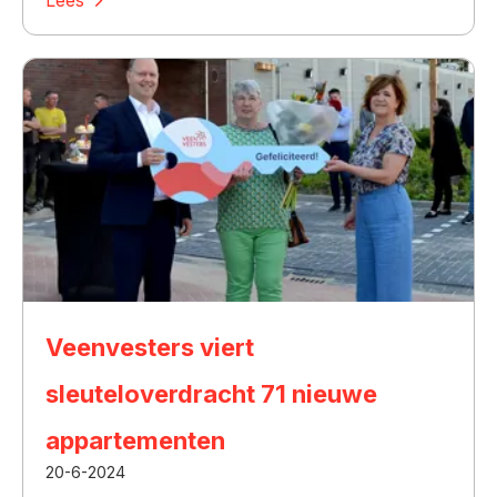
Lees
Veenvesters viert
sleuteloverdracht 71 nieuwe
appartementen
20-6-2024