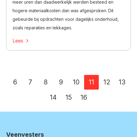
meer uren dan daadwerkelijk werden besteed en
hogere materiaalkosten dan was afgesproken. Dit
gebeurde bij opdrachten voor dagelijks onderhoud,
zoals reparaties en lekkages.
Lees
Selecteer een pagina
6
7
8
9
10
11
12
13
14
15
16
Veenvesters
Contactinformatie