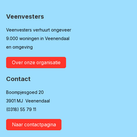
Veenvesters
Contactinformatie
Veenvesters verhuurt ongeveer
9.000 woningen in Veenendaal
en omgeving
Over onze organisatie
Contact
Boompjesgoed 20
3901 MJ Veenendaal
(0318) 55 79 11
Naar contactpagina