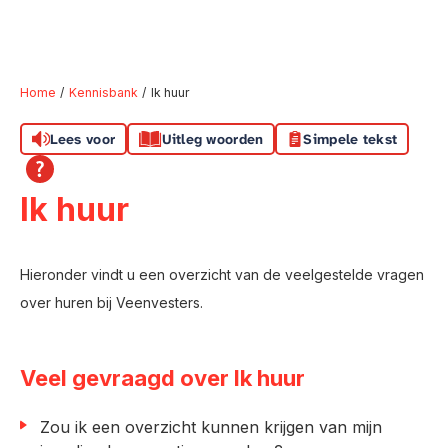
Home
Kennisbank
Ik huur
Lees voor
Uitleg woorden
Simpele tekst
Naar hoofdinhoud
Naar hoofdnavigatiemenu
Naar zoeken
Ik huur
Hieronder vindt u een overzicht van de veelgestelde vragen
over huren bij Veenvesters.
Veel gevraagd over Ik huur
Zou ik een overzicht kunnen krijgen van mijn