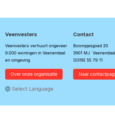
Veenvesters
Contact
Contactinformatie
Veenvesters verhuurt ongeveer
Boompjesgoed 20
9.000 woningen in Veenendaal
3901 MJ Veenendaa
en omgeving
(0318) 55 79 11
Over onze organisatie
Naar contactpag
Vertaal deze pagina
Select Language