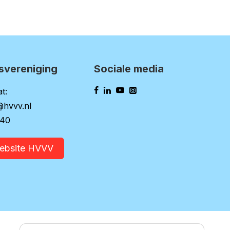
svereniging
Sociale media
t:
@hvvv.nl
140
website HVVV