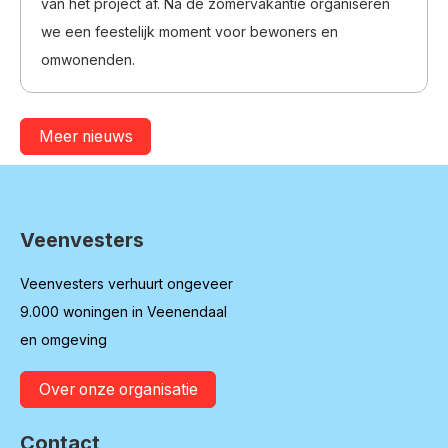
van het project af. Na de zomervakantie organiseren
we een feestelijk moment voor bewoners en
omwonenden.
Meer nieuws
Veenvesters
Contactinformatie
Veenvesters verhuurt ongeveer
9.000 woningen in Veenendaal
en omgeving
Over onze organisatie
Contact