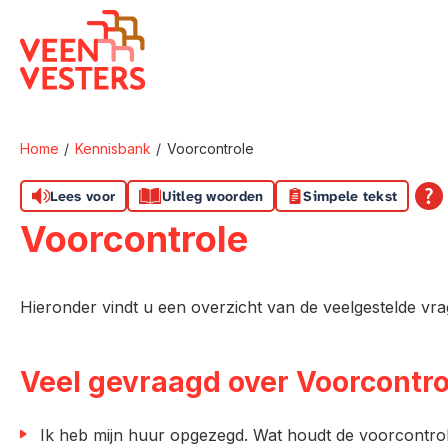
Naar de homepage
Home
Kennisbank
Voorcontrole
Naar hoofdinhoud
Naar hoofdnavigatiemenu
Naar zoeken
Lees voor
Uitleg woorden
Simpele tekst
Voorcontrole
Hieronder vindt u een overzicht van de veelgestelde vr
Veel gevraagd over Voorcontro
Ik heb mijn huur opgezegd. Wat houdt de voorcontro