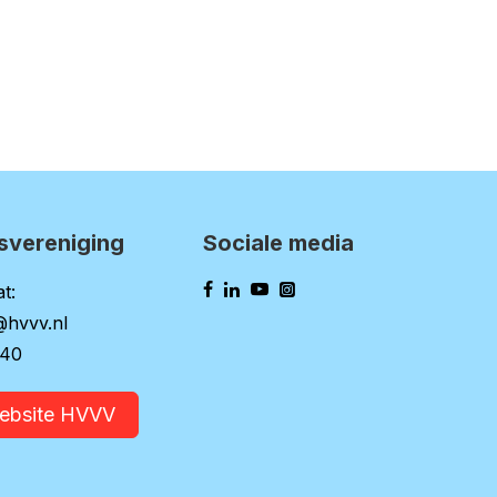
svereniging
Sociale media
t:
@hvvv.nl
140
website HVVV