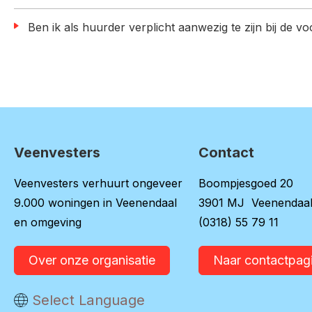
Ben ik als huurder verplicht aanwezig te zijn bij de v
Veenvesters
Contact
Contactinformatie
Veenvesters verhuurt ongeveer
Boompjesgoed 20
9.000 woningen in Veenendaal
3901 MJ Veenendaa
en omgeving
(0318) 55 79 11
Over onze organisatie
Naar contactpag
Vertaal deze pagina
Select Language