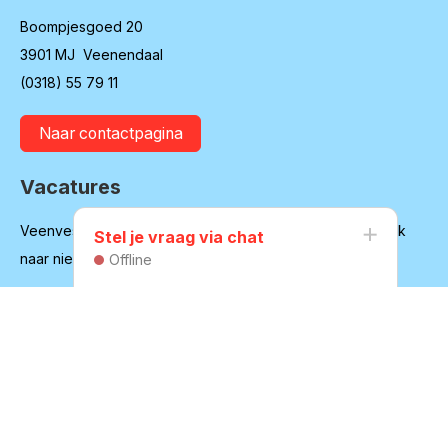
Boompjesgoed 20
3901 MJ Veenendaal
(0318) 55 79 11
Naar contactpagina
Vacatures
Veenvesters blijft in ontwikkeling en is regelmatig op zoek
Stel je vraag via chat
naar nieuwe medewerkers
Offline
Bekijk onze vacatures
Huurdersvereniging
Secretariaat:
secretaris@hvvv.nl