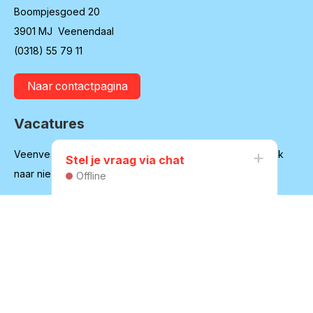
Boompjesgoed 20
3901 MJ Veenendaal
(0318) 55 79 11
Naar contactpagina
Vacatures
Veenvesters blijft in ontwikkeling en is regelmatig op zoek
Stel je vraag via chat
naar nieuwe medewerkers
Offline
Bekijk onze vacatures
Huurdersvereniging
Secretariaat:
secretaris@hvvv.nl