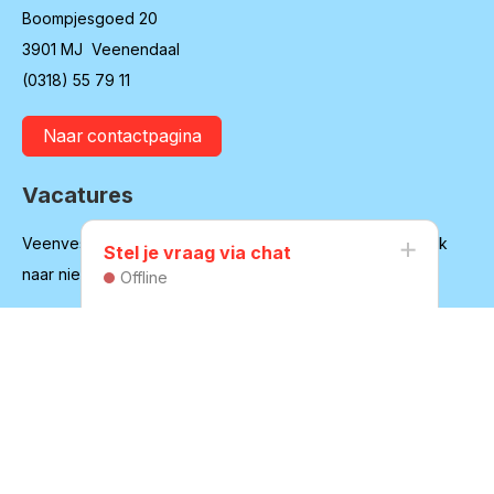
Boompjesgoed 20
3901 MJ Veenendaal
(0318) 55 79 11
Naar contactpagina
Vacatures
Veenvesters blijft in ontwikkeling en is regelmatig op zoek
Stel je vraag via chat
naar nieuwe medewerkers
Offline
Bekijk onze vacatures
Huurdersvereniging
Secretariaat:
secretaris@hvvv.nl