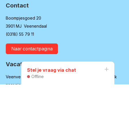
Contact
Boompjesgoed 20
3901 MJ Veenendaal
(0318) 55 79 11
Naar contactpagina
Vacatures
Stel je vraag via chat
Offline
Veenvesters blijft in ontwikkeling en is regelmatig op zoek
naar nieuwe medewerkers
Bekijk onze vacatures
Huurdersvereniging
Secretariaat: