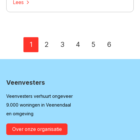
Lees
Selecteer een pagina
1
2
3
4
5
6
Veenvesters
Contactinformatie
Veenvesters verhuurt ongeveer
9.000 woningen in Veenendaal
en omgeving
Over onze organisatie