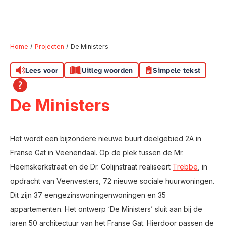
Home
Projecten
De Ministers
Lees voor
Uitleg woorden
Simpele tekst
Naar hoofdinhoud
Naar hoofdnavigatiemenu
Naar zoeken
De Ministers
Het wordt een bijzondere nieuwe buurt deelgebied 2A in
Franse Gat in Veenendaal. Op de plek tussen de Mr.
Heemskerkstraat en de Dr. Colijnstraat realiseert
Trebbe
, in
opdracht van Veenvesters, 72 nieuwe sociale huurwoningen.
Dit zijn 37 eengezinswoningenwoningen en 35
appartementen. Het ontwerp ‘De Ministers’ sluit aan bij de
jaren 50 architectuur van het Franse Gat. Hierdoor passen de