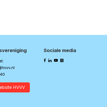
svereniging
Sociale media
t:
@hvvv.nl
140
website HVVV