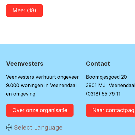
Meer (18)
Veenvesters
Contact
Contactinformatie
Veenvesters verhuurt ongeveer
Boompjesgoed 20
9.000 woningen in Veenendaal
3901 MJ Veenendaa
en omgeving
(0318) 55 79 11
Over onze organisatie
Naar contactpag
Vertaal deze pagina
Select Language