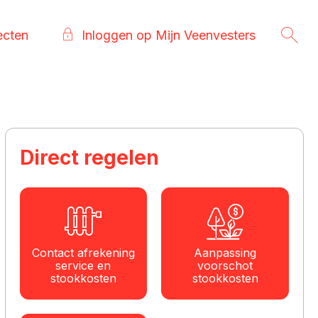
ecten
Inloggen op Mijn Veenvesters
Direct regelen

Contact afrekening
Aanpassing
service en
voorschot
stookkosten
stookkosten