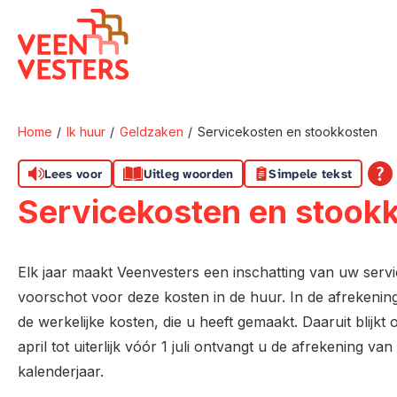
Naar de homepage
Home
Ik huur
Geldzaken
Servicekosten en stookkosten
Naar hoofdinhoud
Naar hoofdnavigatiemenu
Naar zoeken
Lees voor
Uitleg woorden
Simpele tekst
Servicekosten en stook
Elk jaar maakt Veenvesters een inschatting van uw serv
voorschot voor deze kosten in de huur. In de afrekening
de werkelijke kosten, die u heeft gemaakt. Daaruit blijkt 
april tot uiterlijk vóór 1 juli ontvangt u de afrekening 
kalenderjaar.