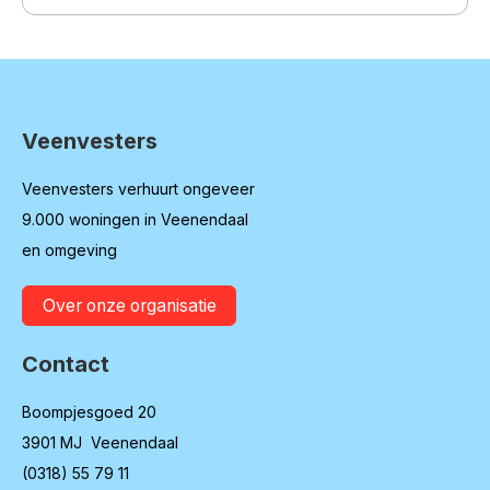
Veenvesters
Contactinformatie
Veenvesters verhuurt ongeveer
9.000 woningen in Veenendaal
en omgeving
Over onze organisatie
Contact
Boompjesgoed 20
3901 MJ Veenendaal
(0318) 55 79 11