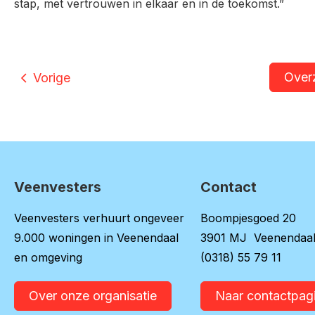
stap, met vertrouwen in elkaar en in de toekomst.”
Over
Vorige
Veenvesters
Contact
Contactinformatie
Veenvesters verhuurt ongeveer
Boompjesgoed 20
9.000 woningen in Veenendaal
3901 MJ Veenendaa
en omgeving
(0318) 55 79 11
Over onze organisatie
Naar contactpag