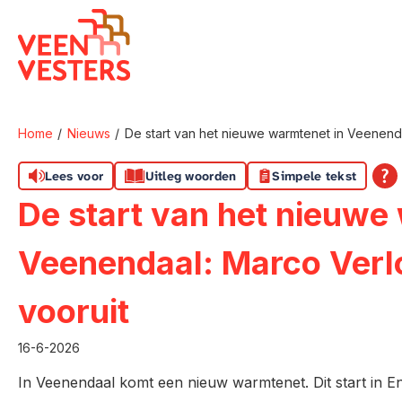
Naar de homepage
Home
Nieuws
De start van het nieuwe warmtenet in Veenendaa
Naar hoofdinhoud
Naar hoofdnavigatiemenu
Naar zoeken
Lees voor
Uitleg woorden
Simpele tekst
De start van het nieuwe
Veenendaal: Marco Verloo
vooruit
16-6-2026
In Veenendaal komt een nieuw warmtenet. Dit start in 