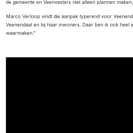
de gemeente en Veenvesters niet alleen plannen maken, m
Marco Verloop vindt die aanpak typerend voor Veenenda
Veenendaal en bij haar inwoners. Daar ben ik ook heel 
waarmaken.”