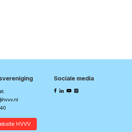
svereniging
Sociale media
t:
@hvvv.nl
140
website HVVV