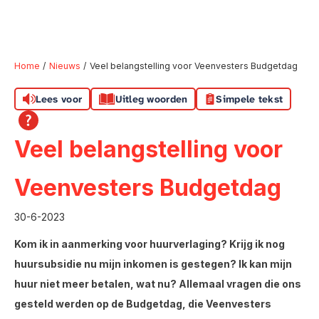
Home
Nieuws
Veel belangstelling voor Veenvesters Budgetdag
Lees voor
Uitleg woorden
Simpele tekst
Naar hoofdinhoud
Naar hoofdnavigatiemenu
Naar zoeken
Veel belangstelling voor
Veenvesters Budgetdag
30-6-2023
Kom ik in aanmerking voor huurverlaging? Krijg ik nog
huursubsidie nu mijn inkomen is gestegen? Ik kan mijn
huur niet meer betalen, wat nu? Allemaal vragen die ons
gesteld werden op de Budgetdag, die Veenvesters