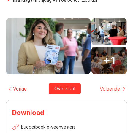
maandag t/m vrijdag van 08:00 tot 12.00 uur
Overzicht
Vorige
Volgende
Download
budgetboekje-veenvesters