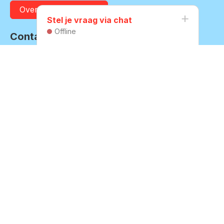
Over onze organisatie
Stel je vraag via chat
Offline
Contact
Boompjesgoed 20
3901 MJ Veenendaal
(0318) 55 79 11
Naar contactpagina
Vacatures
Veenvesters blijft in ontwikkeling en is regelmatig op zoek
naar nieuwe medewerkers
Bekijk onze vacatures