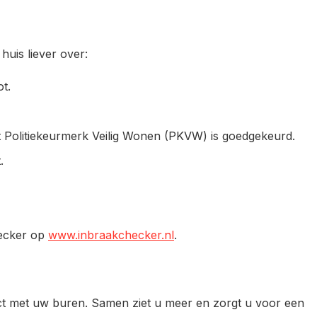
huis liever over:
t.
et Politiekeurmerk Veilig Wonen (PKVW) is goedgekeurd.
.
hecker op
www.inbraakchecker.nl
.
tact met uw buren. Samen ziet u meer en zorgt u voor een