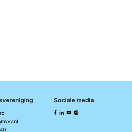
svereniging
Sociale media
t:
@hvvv.nl
140