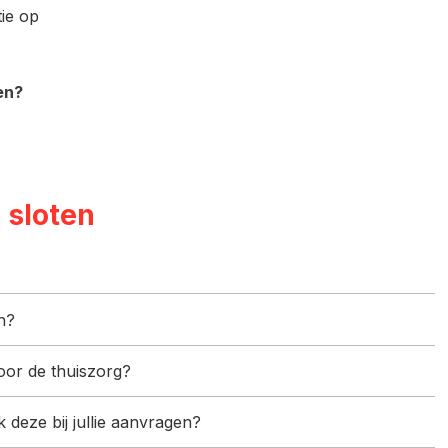
ie op
.
en?
 sloten
en?
voor de thuiszorg?
k deze bij jullie aanvragen?