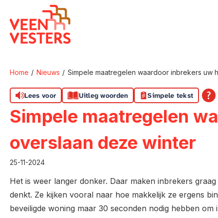
Naar de homepage
Home
Nieuws
Simpele maatregelen waardoor inbrekers uw h
Naar hoofdinhoud
Naar hoofdnavigatiemenu
Naar zoeken
Lees voor
Uitleg woorden
Simpele tekst
Simpele maatregelen wa
overslaan deze winter
25-11-2024
Het is weer langer donker. Daar maken inbrekers graag ge
denkt. Ze kijken vooral naar hoe makkelijk ze ergens bi
beveiligde woning maar 30 seconden nodig hebben om in 