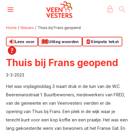
Naar de homepage
Ga naar Hoofd
Home
Nieuws
Thuis bij Frans geopend
Lees voor
Uitleg woorden
Simpele tekst
Naar hoofdinhoud
Naar hoofdnavigatiemenu
Naar zoeken
Thuis bij Frans geopend
3-3-2023
Het was vrijdagmiddag 3 maart druk in de tuin van de W.C.
Beeremansstraat 1. Buurtbewoners, medewerkers van FRED,
van de gemeente en van Veenvesters vierden er de
opening van Thuis bij Frans. Een plek in de wijk waar je
terecht kunt voor een kop koffie en een praatje. Het was een
lang gekoesterde wens van bewoners uit het Franse Gat. En