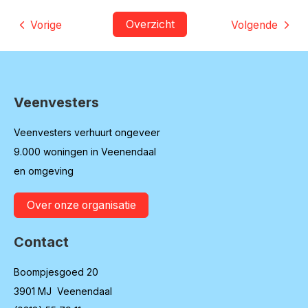
Overzicht
Vorige
Volgende
Veenvesters
Contactinformatie
Veenvesters verhuurt ongeveer
9.000 woningen in Veenendaal
en omgeving
Over onze organisatie
Contact
Boompjesgoed 20
3901 MJ Veenendaal