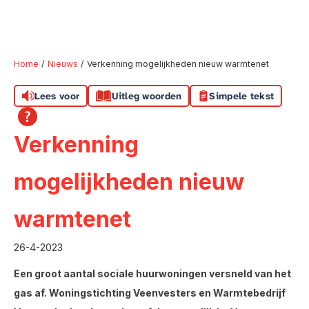
Home
Nieuws
Verkenning mogelijkheden nieuw warmtenet
Lees voor
Uitleg woorden
Simpele tekst
Naar hoofdinhoud
Naar hoofdnavigatiemenu
Naar zoeken
Verkenning
mogelijkheden nieuw
warmtenet
26-4-2023
Een groot aantal sociale huurwoningen versneld van het
gas af. Woningstichting Veenvesters en Warmtebedrijf