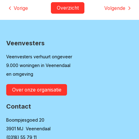
Overzicht
Vorige
Volgende
Veenvesters
Contactinformatie
Veenvesters verhuurt ongeveer
9.000 woningen in Veenendaal
en omgeving
Over onze organisatie
Contact
Boompjesgoed 20
3901 MJ Veenendaal
(0318) 55 79 11